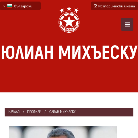
български
Исторически имена
English - beta
русский - бета
ЮЛИАН МИХЪЕСКУ
НАЧАЛО
ПРОФИЛИ
ЮЛИАН МИХЪЕСКУ