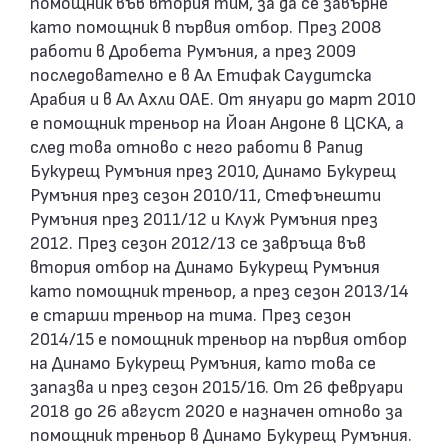
помощник във втория тим, за да се завърне
като помощник в първия отбор. През 2008
работи в Дробета Румъния, а през 2009
последователно е в Ал Етифак Саудитска
Арабия и в Ал Ахли ОАЕ. От януари до март 2010
е помощник треньор на Йоан Андоне в ЦСКА, а
след това отново с него работи в Рапид
Букурещ Румъния през 2010, Динамо Букурещ
Румъния през сезон 2010/11, Стефънешти
Румъния през 2011/12 и Клуж Румъния през
2012. През сезон 2012/13 се завръща във
втория отбор на Динамо Букурещ Румъния
като помощник треньор, а през сезон 2013/14
е старши треньор на тима. През сезон
2014/15 е помощник треньор на първия отбор
на Динамо Букурещ Румъния, като това се
запазва и през сезон 2015/16. От 26 февруари
2018 до 26 август 2020 е назначен отново за
помощник треньор в Динамо Букурещ Румъния.