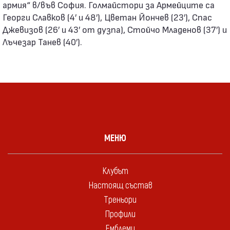
армия“ в/във София. Голмайстори за Армейците са
Георги Славков (4′ и 48′), Цветан Йончев (23′), Спас
Джевизов (26′ и 43′ от дузпа), Стойчо Младенов (37′) и
Лъчезар Танев (40′).
МЕНЮ
Клубът
Настоящ състав
Треньори
Профили
Емблеми