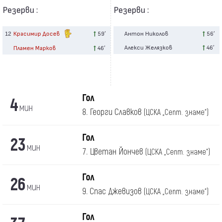
Резерви :
Резерви :
12
Красимир Досев
59′
Антон Николов
56′
Алекси Желязков
46′
Пламен Марков
46′
Гол
4
мин
8. Георги Славков
(ЦСКА „Септ. знаме“)
Гол
23
мин
7. Цветан Йончев
(ЦСКА „Септ. знаме“)
Гол
26
мин
9. Спас Джевизов
(ЦСКА „Септ. знаме“)
Гол