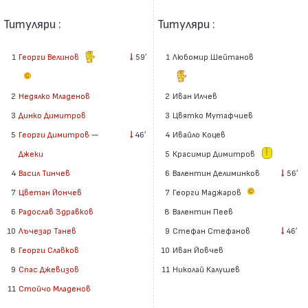
Титуляри :
Титуляри :
1
Георги Велинов
59′
1
Любомир Шейтанов
2
Иван Илчев
2
Недялко Младенов
3
Цвятко Мутафчиев
3
Динко Димитров
4
Ивайло Коцев
5
Георги Димитров —
46′
5
Красимир Димитров
Джеки
6
Валентин Делиминков
56′
4
Васил Тинчев
7
Георги Маджаров
7
Цветан Йончев
8
Валентин Пеев
6
Радослав Здравков
9
Стефан Стефанов
46′
10
Лъчезар Танев
10
Иван Йовчев
8
Георги Славков
11
Николай Калушев
9
Спас Джевизов
11
Стойчо Младенов