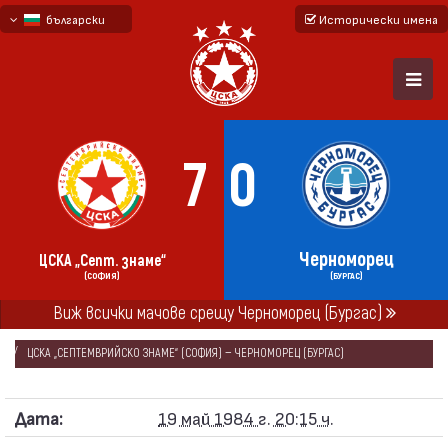
български
Исторически имена
English - beta
русский - бета
7
0
Черноморец
ЦСКА „Септ. знаме“
(СОФИЯ)
(БУРГАС)
НАЧАЛО
СЕЗОНИ
1983/84
Виж всички мачове срещу Черноморец (Бургас)
„А“ РЕПУБЛИКАНСКА ФУТБОЛНА ГРУПА 1983/84
ЦСКА „СЕПТЕМВРИЙСКО ЗНАМЕ“ (СОФИЯ) — ЧЕРНОМОРЕЦ (БУРГАС)
Дата:
19 май 1984 г. 20:15 ч.