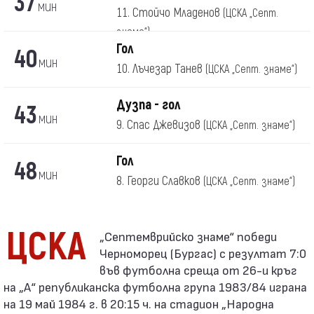
37
мин
11. Стойчо Младенов
(ЦСКА „Септ.
знаме“)
Гол
40
мин
10. Лъчезар Танев
(ЦСКА „Септ. знаме“)
Дузпа - гол
43
мин
9. Спас Джевизов
(ЦСКА „Септ. знаме“)
Гол
48
мин
8. Георги Славков
(ЦСКА „Септ. знаме“)
ЦСКА
Черноморец (Бургас) с резултат 7:0
във футболна среща от 26-и кръг
на „А“ републиканска футболна група 1983/84 играна
на 19 май 1984 г. в 20:15 ч. на стадион „Народна