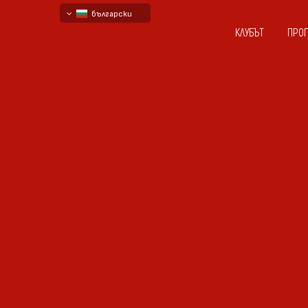
български
КЛУБЪТ
ПРО
English - beta
русский - бета