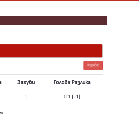
Подробно
а
Загуби
Голова Разлика
1
0:1 (-1)
на