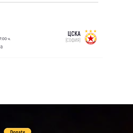
ЦСКА
:00 ч.
(СОФИЯ)
га