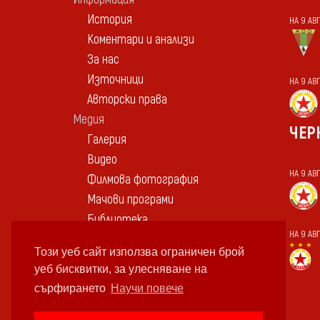
История
НА 9 АВ
Коментари и анализи
За нас
Източници
НА 9 АВГ
Авторски права
Медия
ЧЕР
Галерия
Видео
НА 9 АВГ
Филмова фотография
Мачови програми
Библиотека
НА 9 АВГ
Сувенири
Този уеб сайт използва ограничен брой
Контакт
уеб бисквитки, за улесняване на
сърфирането
Научи повече