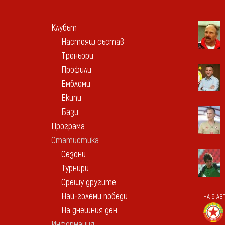
Клубът
Настоящ състав
Треньори
Профили
Емблеми
Екипи
Бази
Програма
Статистика
Сезони
Турнири
Срещу другите
Най-големи победи
НА 9 АВ
На днешния ден
Информация