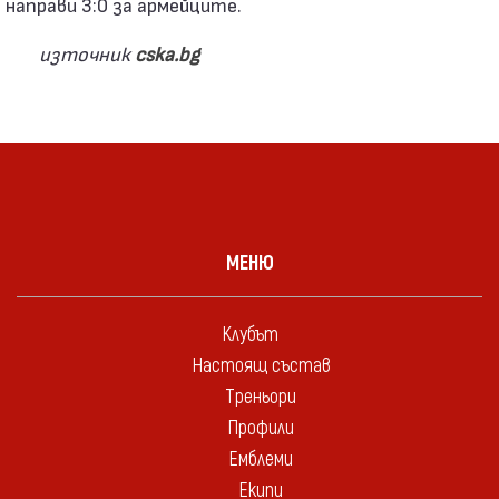
направи 3:0 за армейците.
източник
cska.bg
МЕНЮ
Клубът
Настоящ състав
Треньори
Профили
Емблеми
Екипи