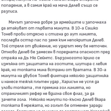
попадение, а в самия край на мача Делев също се
разписа.
Мачът започна добре за армейците и започнаха
да атакуват от първата минута. В 10-а Сашко
Тонев проби отдясно и стигна до аут линията,
последва остър пас по земя към непокрития Делев.
Той стреля от движение, но ударът мму бе неточен.
Отново Делев бе замесен в поредната опасност пред
стража на Дъ Ню Сейнтс. Бързоногото крило се
измъкна от защитата на гостите, шутира с левия
крак, но топката мина встрани от вратата. В 30-а
минута на двубоя Тонев финтира няколко защитника
и нанесе тежък плътен удар , Харисън не успя да
улови топката , тя премина гол линията, но
страничният рефер не вдигна своя флаг, за да
зачете гола. Няколко минути по-късно Делев вкара
топката в мрежата, но голът бе отменен заради
засада. Гостите не съумяха да застрашат Караджов