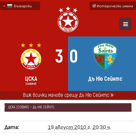
български
Исторически имена
English - beta
русский - бета
3
0
ЦСКА
Дъ Ню Сейнтс
(СОФИЯ)
Виж всички мачове срещу Дъ Ню Сейнтс
НАЧАЛО
СЕЗОНИ
2010/11
ЛИГА ЕВРОПА 2010/11
ЦСКА (СОФИЯ) — ДЪ НЮ СЕЙНТС
Дата:
19 август 2010 г. 20:30 ч.