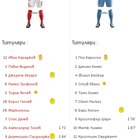
Титуляри :
Титуляри :
12
Иван Караджов
1
Пол Харисън
2
Павел Виданов
2
Даниел Холмс
6
Джузепе Акуаро
4
Филип Бейкър
8
Румен Трифонов
5
Стив Еванс
5
Тодор Янчев
6
Томи Холмс
7
Скот Раскоу
18
Борис Галчев
8
Бари Хогън
28
Маркиньош
9
Кристофър Шарп
76′
7
Спас Делев
10
Матю Уилямс
87′
24
Александър Тонев
71′
12
Кристиан Серджант
9
Дормушали Саидходжа
64′