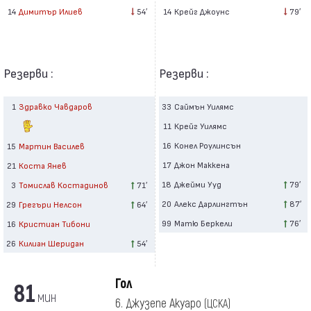
14
Крейг Джоунс
79′
14
Димитър Илиев
54′
Резерви :
Резерви :
1
Здравко Чавдаров
33
Саймън Уилямс
11
Крейг Уилямс
16
Конел Роулинсън
15
Мартин Василев
17
Джон Маккена
21
Коста Янев
18
Джейми Ууд
79′
3
Томислав Костадинов
71′
20
Алекс Дарлингтън
87′
29
Грегъри Нелсон
64′
99
Матю Беркели
76′
16
Кристиан Тибони
26
Килиан Шеридан
54′
Гол
81
мин
6. Джузепе Акуаро
(ЦСКА)