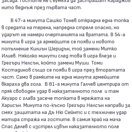
нито веднъж през първата част.
В 47-а минута Сашко Тонев открадна една топка
в средата на терена, напредна стреля опасно, но
ударът не намери очертанията на вратата. В 54-а
минута в игра за армейците се появи и новото
попълнение Килиън Шеридън, той замени Митко
Илиев. Няколко минути след това в игра влезе и
Грегъри Нелсън, който замени Муши. Томи
Костадинов също се появи в игра през вторатата
част. Само в рамките на една минута армейците
вкараха два гола. В 81-а минута Галчев центрира от
пряк свободен удар в наказателното поле и там
Акуаро с глава засече топката в мрежата на
Харисън. Минута по-късно Грегъри Нелсън направи за
смях защитата на Дъ Ню Сейнтс и с техничен удар
матира стража на гостите. В самия край на мача
Спас Делев с изстрел извън наказателното поле