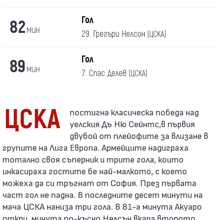
Гол
82
мин
29. Грегъри Нелсон
(ЦСКА)
Гол
89
мин
7. Спас Делев
(ЦСКА)
ЦСКА
уелския Дъ Ню Сейнтс,в първия
двубой от плейофите за влизане в
групите на Лига Европа. Армейците надиграха
тотално своя съперник и трите гола, които
инкасираха гостите бе най-малкото, с което
можеха да си тръгнат от София. През първата
част гол не падна. В последните десет минути на
мача ЦСКА наниза три гола. В 81-а минута Акуаро
откри, минута по-късно Нелсън вкара второто