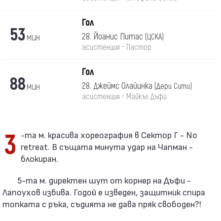
Гол
53
мин
28. Йоанис Питас
(ЦСКА)
асистенция - Пастор
Гол
88
мин
28. Джеймс Олайинка
(Дери Сити)
асистенция - Майкъл Дъфи
3-та м. красива хореография в Сектор Г - No
retreat. В същата минута удар на Чапман -
блокиран.
5-та м. директен шут от корнер на Дъфи -
Лапоухов избива. Годой е изведен, защитник спира
топката с ръка, съдията не дава пряк свободен?!