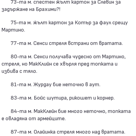
73-та м. спестен жълт картон за Слевин за
задържане на Брахими?!
75-та м. жълт картон за Котър за фаул срещу
Мартино.
77-та м. Сенси стреля встрани от вратата.
80-та м. Сенси получава чудесно от Мартино,
стреля, но МакКлийн се хвърля пред топката и
избива с тяло.
81-та м. Журдау бие неточно в аут.
83-та м. Бойс шутира, рикошет и корнер.
84-та м. МакКлейн бие много неточно, топката
е овладяна от армейците.
87-та м. Олайинка стреля много над вратата.