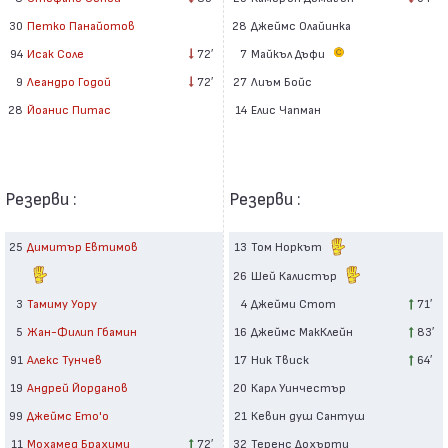
28
Джеймс Олайинка
30
Петко Панайотов
7
Майкъл Дъфи
94
Исак Соле
72′
27
Лиъм Бойс
9
Леандро Годой
72′
14
Елис Чапман
28
Йоанис Питас
Резерви :
Резерви :
25
Димитър Евтимов
13
Том Норкът
26
Шей Калистър
3
Тамиму Уору
4
Джейми Стот
71′
5
Жан-Филип Гбамин
16
Джеймс МакКлейн
83′
91
Алекс Тунчев
17
Ник Твиск
64′
19
Андрей Йорданов
20
Карл Уинчестър
99
Джеймс Ето'о
21
Кевин душ Сантуш
11
Мохамед Брахими
72′
32
Теренс Дохърти