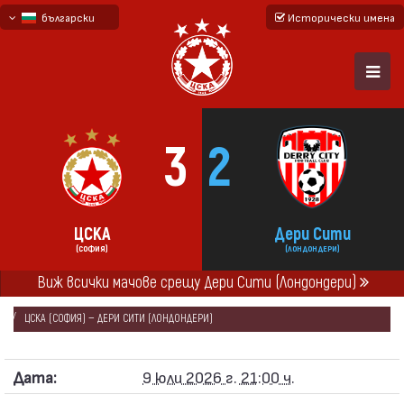
български
Исторически имена
English - beta
русский - бета
3
2
ЦСКА
Дери Сити
(СОФИЯ)
(ЛОНДОНДЕРИ)
Виж всички мачове срещу Дери Сити (Лондондери)
НАЧАЛО
СЕЗОНИ
2026/27
ЛИГА ЕВРОПА 2026/27
ЦСКА (СОФИЯ) — ДЕРИ СИТИ (ЛОНДОНДЕРИ)
Дата:
9 юли 2026 г. 21:00 ч.