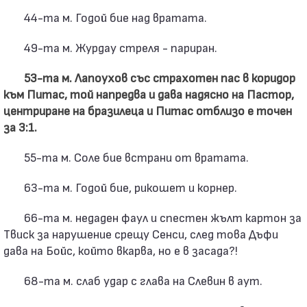
44-та м. Годой бие над вратата.
49-та м. Журдау стреля - париран.
53-та м. Лапоухов със страхотен пас в коридор
към Питас, той напредва и дава надясно на Пастор,
центриране на бразилеца и Питас отблизо е точен
за 3:1.
55-та м. Соле бие встрани от вратата.
63-та м. Годой бие, рикошет и корнер.
66-та м. недаден фаул и спестен жълт картон за
Твиск за нарушение срещу Сенси, след това Дъфи
дава на Бойс, който вкарва, но е в засада?!
68-та м. слаб удар с глава на Слевин в аут.