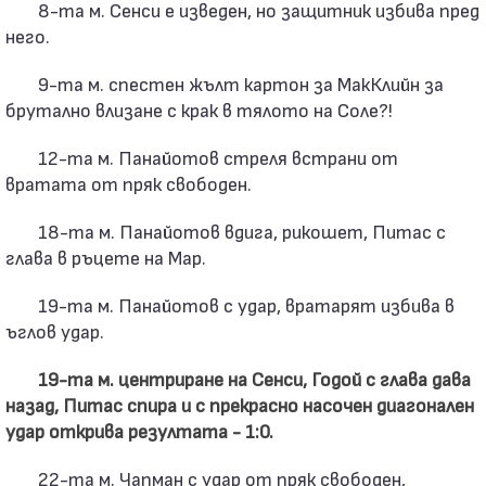
8-та м. Сенси е изведен, но защитник избива пред
него.
9-та м. спестен жълт картон за МакКлийн за
брутално влизане с крак в тялото на Соле?!
12-та м. Панайотов стреля встрани от
вратата от пряк свободен.
18-та м. Панайотов вдига, рикошет, Питас с
глава в ръцете на Мар.
19-та м. Панайотов с удар, вратарят избива в
ъглов удар.
19-та м. центриране на Сенси, Годой с глава дава
назад, Питас спира и с прекрасно насочен диагонален
удар открива резултата - 1:0.
22-та м. Чапман с удар от пряк свободен,