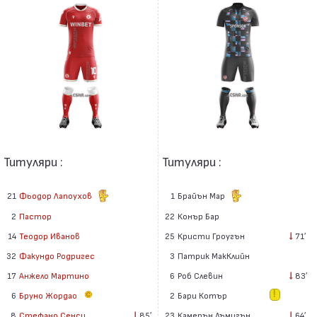
Титуляри :
Титуляри :
21
Фьодор Лапоухов
1
Брайън Мар
2
Пастор
22
Конър Бар
14
Теодор Иванов
25
Кристи Гроугън
71′
32
Факундо Родригес
3
Патрик МакКлийн
17
Анжело Мартино
6
Роб Слевин
83′
6
Бруно Жордао
2
Бари Котър
23
Камерън Дъмигън
64′
8
Стефано Сенси
85′