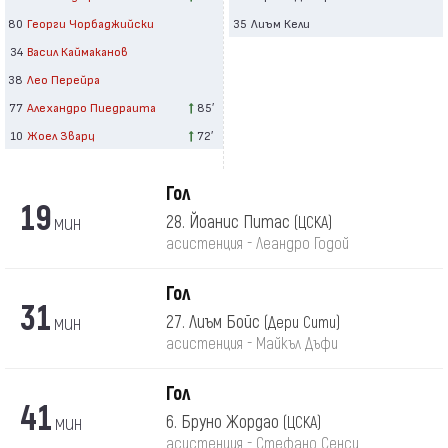
80
Георги Чорбаджийски
35
Лиъм Кели
34
Васил Каймаканов
38
Лео Перейра
77
Алехандро Пиедраита
85′
10
Жоел Зварц
72′
Гол
19
мин
28. Йоанис Питас
(ЦСКА)
асистенция - Леандро Годой
Гол
31
мин
27. Лиъм Бойс
(Дери Сити)
асистенция - Майкъл Дъфи
Гол
41
мин
6. Бруно Жордао
(ЦСКА)
асистенция - Стефано Сенси