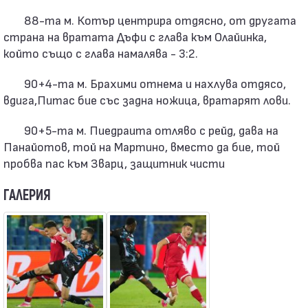
88-та м. Котър центрира отдясно, от другата
страна на вратата Дъфи с глава към Олайинка,
който също с глава намалява - 3:2.
90+4-та м. Брахими отнема и нахлува отдясо,
вдига,Питас бие със задна ножица, вратарят лови.
90+5-та м. Пиедраита отляво с рейд, дава на
Панайотов, той на Мартино, вместо да бие, той
пробва пас към Зварц, защитник чисти
ГАЛЕРИЯ