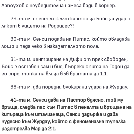
Лапоухов с неубедителна намеса вади в корнер.
26-та м. спестен жълт картон за Бойс за удар с
лакът в лицето на Родригес?!
30-та м. Сенси подава на Питас, който овладява
лошо и пада леко в наказателното поле.
31-та м. центриране на Дъфи от пряк свободен,
Бойс е оставен сам и бие, въпреки опита на Годой да
го спре, топката влиза във вратата за 1:1.
36-та м. два поредни блокирани удара на Журдау.
41-та м. Сенси дава на Пастор вдясно, той му
връща, следва пас към Питас в пеналта и връщане на
кипъреца към италианеца, Сенси задържа и дава
чудесно към Журдау, който с феноменална тупалка
разстрелва Мар за 2:1.