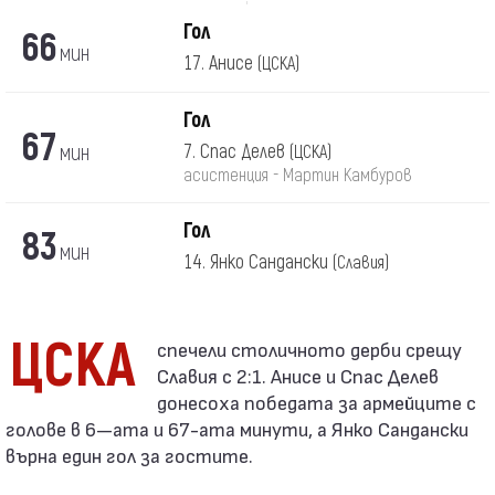
Гол
66
мин
17. Анисе
(ЦСКА)
Гол
67
мин
7. Спас Делев
(ЦСКА)
асистенция - Мартин Камбуров
Гол
83
мин
14. Янко Сандански
(Славия)
ЦСКА
Славия с 2:1. Анисе и Спас Делев
донесоха победата за армейците с
голове в 6—ата и 67-ата минути, а Янко Сандански
върна един гол за гостите.