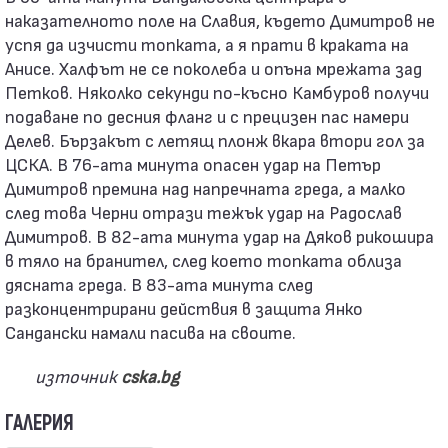
наказателното поле на Славия, където Димитров не
успя да изчисти топката, а я прати в краката на
Анисе. Халфът не се поколеба и опъна мрежата зад
Петков. Няколко секунди по-късно Камбуров получи
подаване по десния фланг и с прецизен пас намери
Делев. Бързакът с летящ плонж вкара втори гол за
ЦСКА. В 76-ата минута опасен удар на Петър
Димитров премина над напречната греда, а малко
след това Черни отрази тежък удар на Радослав
Димитров. В 82-ата минута удар на Дяков рикошира
в тяло на бранител, след което топката облиза
дясната греда. В 83-ата минута след
разконцентрирани действия в защита Янко
Сандански намали пасива на своите.
източник
cska.bg
ГАЛЕРИЯ