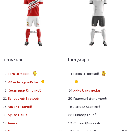
Титуляри :
Титуляри :
12
Томаш Черни
1
Георги Петков
11
Иван Бандаловски
14
Янко Сандански
5
Костадин Стоянов
20
Радослав Димитров
21
Венцислав Василев
6
Даниел Златков
25
Ангел Грънчов
22
Виктор Генев
8
Лукас Саша
18
Филип Филипов
17
Анисе
8
Чавдар Янков
80′
9
Марсиньо
77′