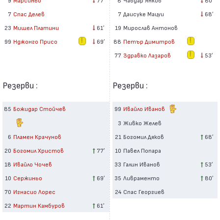
7
Даисуке Мацуи
68′
7
Спас Делев
19
Мирослав Антонов
23
Мишел Платини
61′
88
Петър Димитров
99
Нджонго Присо
69′
77
Здравко Лазаров
53′
Резерви :
Резерви :
85
Божидар Стойчев
99
Ивайло Иванов
3
Живко Желев
6
Пламен Крачунов
21
Богомил Дяков
68′
20
Богомил Христов
77′
10
Павел Попара
18
Ивайло Чочев
33
Галин Иванов
53′
10
Сержиньо
69′
35
Ливраменто
80′
70
Игнасио Лорес
24
Спас Георгиев
22
Мартин Камбуров
61′