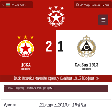
български
Исторически имена
English - beta
русский - бета
2
1
ЦСКА
Славия 1913
(СОФИЯ)
(СОФИЯ)
Виж всички мачове срещу Славия 1913 (София)
НАЧАЛО
СЕЗОНИ
2012/13
„А“ ФУТБОЛНА ГРУПА 2012/13
ЦСКА (СОФИЯ) — СЛАВИЯ 1913 (СОФИЯ)
Дата:
21 април 2013 г. 15:45 ч.