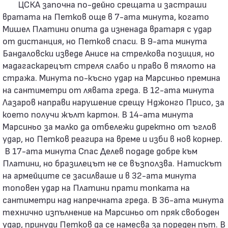
ЦСКА започна по-дейно срещата и застраши
вратата на Петков още в 7-ата минута, когато
Мишел Платини опита да изненада вратаря с удар
от дистанция, но Петков спаси. В 9-ата минута
Бандаловски изведе Анисе на стрелкова позиция, но
мадагаскарецът стреля слабо и право в тялото на
стража. Минута по-късно удар на Марсиньо премина
на сантиметри от лявата греда. В 12-ата минута
Лазаров направи нарушение срещу Нджонго Присо, за
което получи жълт картон. В 14-ата минута
Марсиньо за малко да отбележи директно от ъглов
удар, но Петков реагира на време и изби в нов корнер.
В 17-ата минута Спас Делев подаде добре към
Платини, но бразилецът не се възползва. Натискът
на армейците се засилваше и в 32-ата минута
топовен удар на Платини прати топката на
сантиметри над напречната греда. В 36-ата минута
технично изпълнение на Марсиньо от пряк свободен
удар, принуди Петков да се намесва за пореден път. В