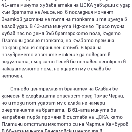
41-ата минута хубава атака на ЦСКА завърши с удар
към вратата на Анисе, но в последния момент
Златков застана на пътя на топката и тя излезе в
ъглов удар. В 43-ата минута Нджонго Присо пусна
хубав пас по земя във вратарското поле, където
Платини засече топката, но кълбото премина
покрай десния страничен стълб. В края на
полувремето гостите можеше да поведат в
резултата, след като Генев бе оставен непокрит в
наказателното поле, но ударът му с глава бе
неточен.
Отново централният бранител на Славия бе
замесен в следващата опасност пред Томас Черни,
но и този път ударът му с глава не намери
очертанията на вратата. В 61-ата минута бе
направена първа промяна в състава на ЦСКА, като
Платини отстъпи мястото си на Мартин Камбуров.
В 66-ата минута Бандаловски центрира в