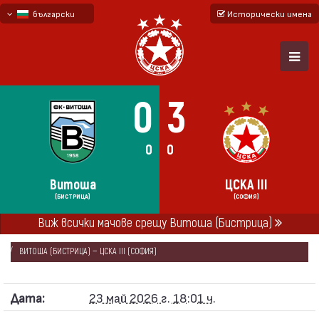
български
Исторически имена
English - beta
русский - бета
0
3
0
0
Витоша
ЦСКА III
(БИСТРИЦА)
(СОФИЯ)
Виж всички мачове срещу Витоша (Бистрица)
НАЧАЛО
СЕЗОНИ
2025/26
ЮГОЗАПАДНА ТРЕТА ЛИГА 2025/26
ВИТОША (БИСТРИЦА) — ЦСКА III (СОФИЯ)
Дата:
23 май 2026 г. 18:01 ч.