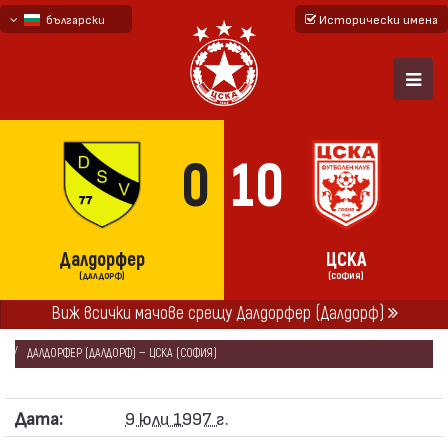
български
Исторически имена
English - beta
русский - бета
0
10
Далдорфер
ЦСКА
(ДАЛДОРФ)
(СОФИЯ)
Виж всички мачове срещу Далдорфер (Далдорф)
НАЧАЛО
СЕЗОНИ
1997/98
КОНТРОЛНИ СРЕЩИ 1997/98
ДАЛДОРФЕР (ДАЛДОРФ) — ЦСКА (СОФИЯ)
Дата:
9 юли 1997 г.