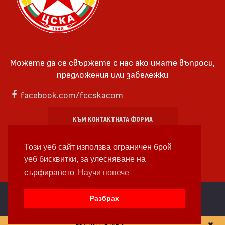
Можете да се свържете с нас ако имате въпроси,
предложения или забележки
facebook.com/fccskacom
КЪМ КОНТАКТНАТА ФОРМА
Този уеб сайт използва ограничен брой
уеб бисквитки, за улесняване на
сърфирането
Научи повече
cc by-sa 4.0 2018—2026 | Някои Права Запазени
Разбрах
Уеб дизайн и уеб разработка от
WDCore
Дари с PayPal