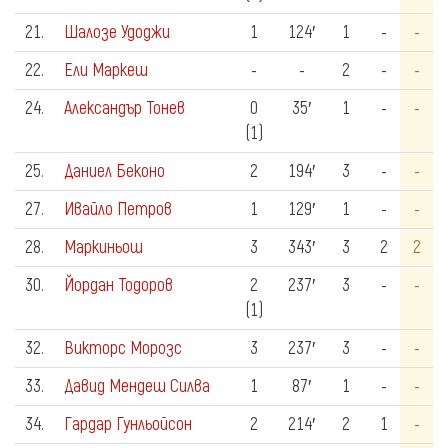
21.
Шалозе Удоджи
1
124′
1
-
-
22.
Ели Маркеш
-
-
2
-
-
24.
Александър Тонев
0
35′
1
-
-
(1)
25.
Даниел Беконо
2
194′
3
-
-
27.
Ивайло Петров
1
129′
1
-
-
28.
Маркиньош
3
343′
3
2
2
30.
Йордан Тодоров
2
237′
3
-
-
(1)
32.
Викторс Морозс
3
237′
3
-
-
33.
Давид Мендеш Силва
1
87′
1
-
-
34.
Гардар Гунльойсон
2
214′
2
1
-