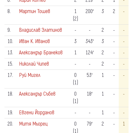
6.
Кирил Котев
2
219′
2
1
-
8.
Мартин Тошев
1
200′
3
2
-
(2)
9.
Владислав Златинов
-
-
2
-
-
10.
Иван К. Иванов
3
343′
3
-
-
13.
Александър Бранеков
1
124′
2
-
-
15.
Николай Чипев
-
-
2
-
-
17.
Руй Мигел
0
53′
1
-
-
(1)
18.
Александър Събев
0
18′
1
-
-
(1)
19.
Евгени Йорданов
-
-
1
-
-
20.
Митя Мьорец
0
79′
2
-
1
(1)