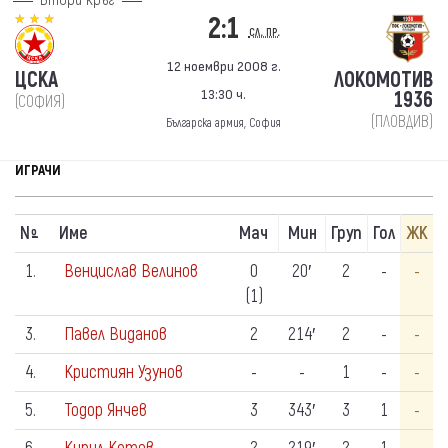
Втори кръг
2:1
сл. пр.
12 ноември 2008 г.
ЦСКА
ЛОКОМОТИВ
13:30 ч.
1936
(СОФИЯ)
(ПЛОВДИВ)
Българска армия, София
ИГРАЧИ
N
Име
Мач
Мин
Груп
Гол
ЖК
º
1.
Венцислав Велинов
0
20′
2
-
-
(1)
3.
Павел Виданов
2
214′
2
-
-
4.
Кристиян Узунов
-
-
1
-
-
5.
Тодор Янчев
3
343′
3
1
-