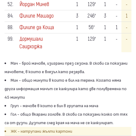
52.
Йордан Минев
1
129′
1
-
-
84.
Филипе Машадо
3
246′
3
-
1
88.
Филипе да Коща
1
56′
1
1
-
99.
Дормушали
1
129′
1
-
-
Саидходжа
Мач - брой мачове, изиграни през сезона. В скоби са показани
мачовете, в които е влязъл като резерва.
Мин - общо минути в които е бил на терена. Когато няма
друга информация мачът се калкулира като две полувремена по
45 минути
Груп - мачове в които е бил в групата на мача
Гол - общо вкарани голове. В скоби са показани колко от тях
са от дузпи. Дузпите след края на мача не се калкулират.
ЖК - натрупани жълти картони