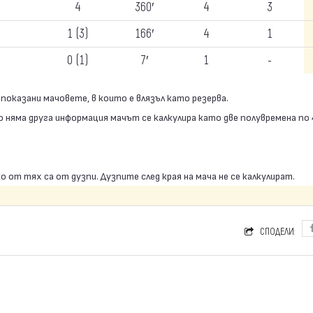
4
360′
4
3
1 (3)
166′
4
1
0 (1)
7′
1
-
а показани мачовете, в които е влязъл като резерва.
о няма друга информация мачът се калкулира като две полувремена по
ко от тях са от дузпи. Дузпите след края на мача не се калкулират.
СПОДЕЛИ: