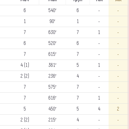
6
540′
6
-
-
1
90′
1
-
-
7
630′
7
1
-
6
520′
6
-
-
7
615′
7
-
-
4 (1)
361′
5
1
-
2 (2)
236′
4
-
-
7
575′
7
-
-
7
616′
7
1
-
5
450′
5
4
2
2 (2)
215′
4
-
-