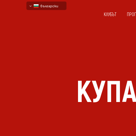
български
КЛУБЪТ
ПРО
English - beta
русский - бета
КУПА