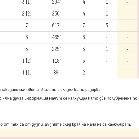
3 (1)
294′
4
1
-
2 (2)
230′
4
1
-
7
617′
7
3
-
6
465′
6
-
-
3
225′
3
1
-
1 (2)
118′
3
-
-
1 (1)
89′
2
-
-
а показани мачовете, в които е влязъл като резерва.
о няма друга информация мачът се калкулира като две полувремена по
ко от тях са от дузпи. Дузпите след края на мача не се калкулират.