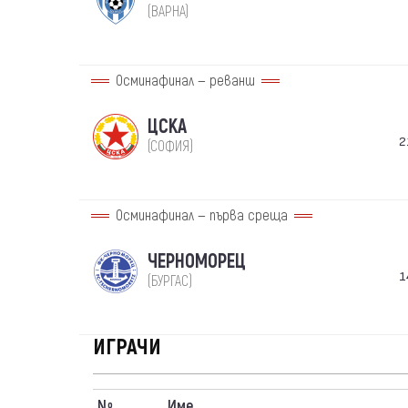
(ВАРНА)
Осминафинал — реванш
ЦСКА
2
(СОФИЯ)
Осминафинал — първа среща
ЧЕРНОМОРЕЦ
1
(БУРГАС)
ИГРАЧИ
N
Име