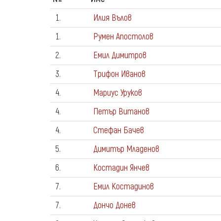
º
1.
Илия Вълов
1.
Румен Апостолов
2.
Емил Димитров
3.
Трифон Иванов
4.
Мариус Уруков
4.
Петър Витанов
4.
Стефан Бачев
5.
Димитър Младенов
6.
Костадин Янчев
7.
Емил Костадинов
7.
Дончо Донев