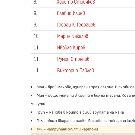
8.
Христо Стоичков
8.
Славчо Илиев
9.
Георги К. Георгиев
10.
Марин Бакалов
11.
Ивайло Киров
11.
Румен Стоянов
11.
Викторио Павлов
Мач - брой мачове, изиграни през сезона. В скоби с
Мин - общо минути в които е бил на терена. Когат
минути
Груп - мачове в които е бил в групата на мача
Гол - общо вкарани голове. В скоби са показани кол
ЖК - натрупани жълти картони