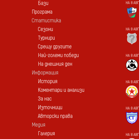
Бази
НА 8 АВГ
Програма
Статистика
Сезони
НА 8 АВ
Турнири
Срещу другите
Най-големи победи
НА 8 АВ
На днешния ден
Информация
История
НА 8 АВ
Коментари и анализи
За нас
Източници
НА 8 АВ
Авторски права
Медия
Галерия
НА 8 АВ