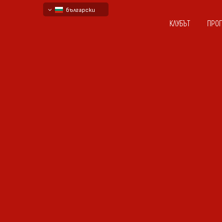
български
КЛУБЪТ
ПРО
English - beta
русский - бета