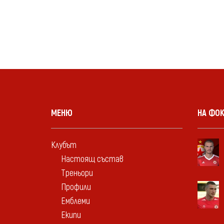
МЕНЮ
НА ФО
Клубът
Настоящ състав
Треньори
Профили
Емблеми
Екипи