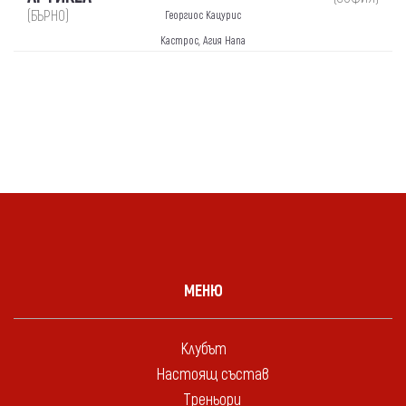
(БЪРНО)
Георгиос Кацурис
Кастрос, Агия Напа
МЕНЮ
Клубът
Настоящ състав
Треньори