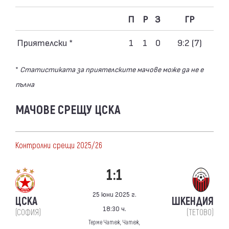
П
Р
З
ГР
Приятелски *
1
1
0
9:2 (7)
*
Статистиката за приятелските мачове може да не е
пълна
МАЧОВЕ СРЕЩУ ЦСКА
Контролни срещи 2025/26
1:1
25 юни 2025 г.
ЦСКА
ШКЕНДИЯ
18:30 ч.
(СОФИЯ)
(ТЕТОВО)
Терме Чатеж, Чатеж,