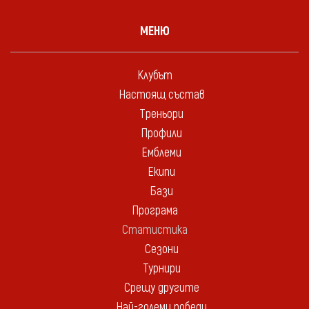
МЕНЮ
Клубът
Настоящ състав
Треньори
Профили
Емблеми
Екипи
Бази
Програма
Статистика
Сезони
Турнири
Срещу другите
Най-големи победи