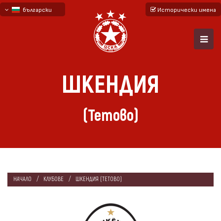
български
Исторически имена
English - beta
русский - бета
ШКЕНДИЯ
(Тетово)
НАЧАЛО
КЛУБОВЕ
ШКЕНДИЯ (ТЕТОВО)