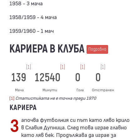
1958 - 3 мача
1958/1959 - 4 мача
1959/1960 - 1 мач
КАРИЕРА В КЛУБА
Подробно
[1]
[1]
[1]
[1]
139
12540
0
0
Мача
Минути
Гола
Отстранен
[1]
Статистиката не е точна преди 1970
КАРИЕРА
Започва футболния си път като ляво крило
в Славия Дупница. След това играе главно
като ляв бек. Продължава да играе за