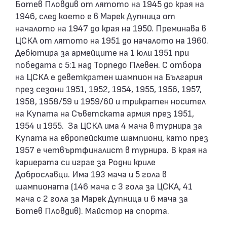
Ботев Пловдив от лятото на 1945 до края на
1946, след което е в Марек Дупница от
началото на 1947 до края на 1950. Преминава в
ЦСКА от лятото на 1951 до началото на 1960.
Дебютира за армейците на 1 юли 1951 при
победата с 5:1 над Торпедо Плевен. С отбора
на ЦСКА е деветкратен шампион на България
през сезони 1951, 1952, 1954, 1955, 1956, 1957,
1958, 1958/59 и 1959/60 и трикратен носител
на Купата на Съветската армия през 1951,
1954 и 1955. За ЦСКА има 4 мача в турнира за
Купата на европейските шампиони, като през
1957 е четвъртфиналист в турнира. В края на
кариерата си играе за Родни криле
Доброславци. Има 193 мача и 5 гола в
шампионата (146 мача с 3 гола за ЦСКА, 41
мача с 2 гола за Марек Дупница и 6 мача за
Ботев Пловдив). Майстор на спорта.