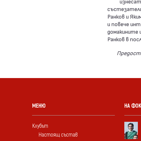
изнесат
състезателит
Ранков и Яки
и повече инт
домакините 
Ранков в пос
Предоста
МЕНЮ
НА ФО
Клубът
Настоящ състав