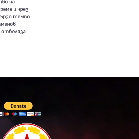
тво на
реме и чрез
-бързо темпо
аменов
 отбеляза