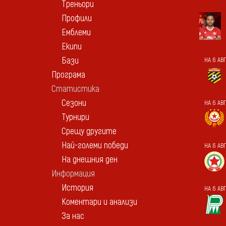
Треньори
Профили
Емблеми
Екипи
Бази
НА 6 АВГ
Програма
Статистика
Сезони
НА 6 АВ
Турнири
Срещу другите
Най-големи победи
НА 6 АВ
На днешния ден
Информация
История
НА 6 АВГ
Коментари и анализи
За нас