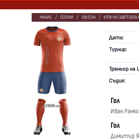
НАЧАЛО
СЕЗОНИ
1963/64
КУПА НА СЪВЕТСКАТА
Дата:
Турнир:
Треньор на 
Съдия:
Гол
Иван Ранк
Гол
Димитър 