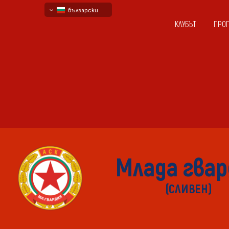
български
КЛУБЪТ
ПРО
English - beta
русский - бета
Млада гвар
(СЛИВЕН)