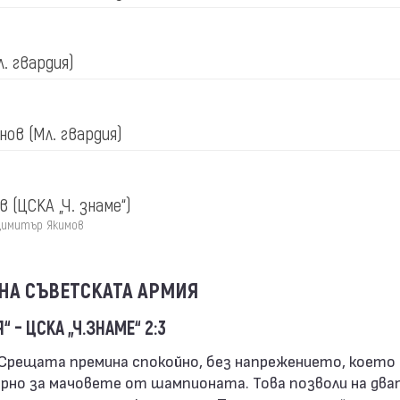
л. гвардия)
енов
(Мл. гвардия)
ов
(ЦСКА „Ч. знаме“)
Димитър Якимов
 НА СЪВЕТСКАТА АРМИЯ
“ – ЦСКА „Ч.ЗНАМЕ“ 2:3
рно за мачовете от шампионата. Това позволи на два