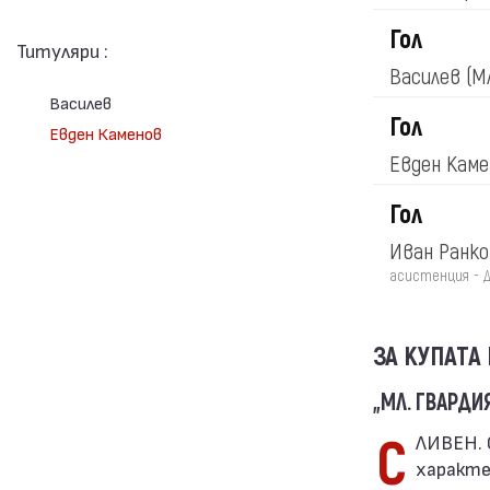
Гол
Титуляри :
Василев
(М
Василев
Гол
Евден Каменов
Евден Кам
Гол
Иван Ранк
асистенция - 
ЗА КУПАТА
„МЛ. ГВАРДИЯ
СЛИВЕН. Срещата премина спокойно, без напрежението, което е
характе