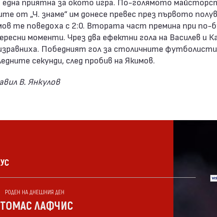
 една приятна за окото игра. По-голямото майсторс
е от „Ч. знаме“ им донесе превес през първото полув
мов те поведоха с 2:0. Втората част премина при по
ересни моменти. Чрез два ефектни гола на Василев и К
изравниха. Победният гол за столичните футболисти
ледните секунди, след пробив на Якимов.
вил В. Янкулов
КУС
РОДЕН НА ДНЕШНИЯ ДЕН
ТОМАС ЛАФЧИС