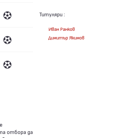
Титуляри :
Иван Ранков
Димитър Якимов
та отбора да