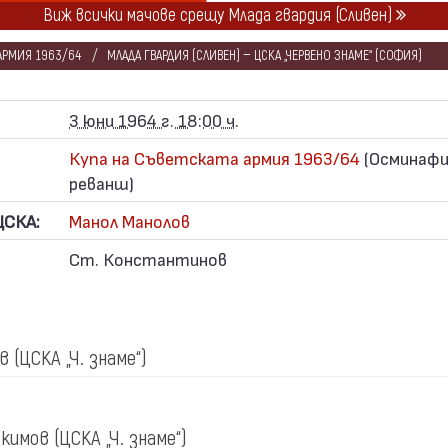
Виж всички мачове срещу Млада гвардия (Сливен)
 АРМИЯ 1963/64
МЛАДА ГВАРДИЯ (СЛИВЕН) — ЦСКА „ЧЕРВЕНО ЗНАМЕ“ (СОФИЯ)
3 юни 1964 г. 18:00 ч.
Купа на Съветската армия 1963/64
(Осминафи
реванш)
ЦСКА:
Манол Манолов
Ст. Константинов
ов
(ЦСКА „Ч. знаме“)
Якимов
(ЦСКА „Ч. знаме“)