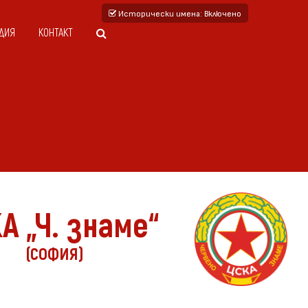
Исторически имена
: Включено
ДИЯ
КОНТАКТ
А „Ч. знаме“
(СОФИЯ)