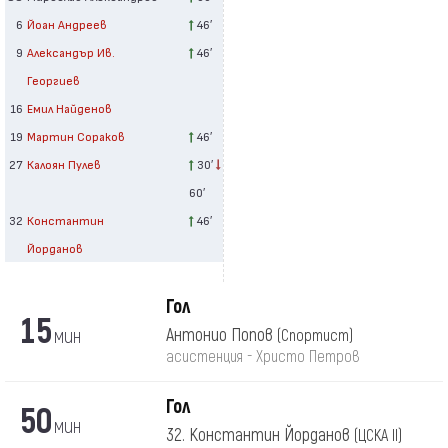
6
Йоан Андреев
46′
9
Александър Ив.
46′
Георгиев
16
Емил Найденов
19
Мартин Сораков
46′
27
Калоян Пулев
30′
60′
32
Константин
46′
Йорданов
Гол
15
мин
Антонио Попов
(Спортист)
асистенция - Христо Петров
Гол
50
мин
32. Константин Йорданов
(ЦСКА II)