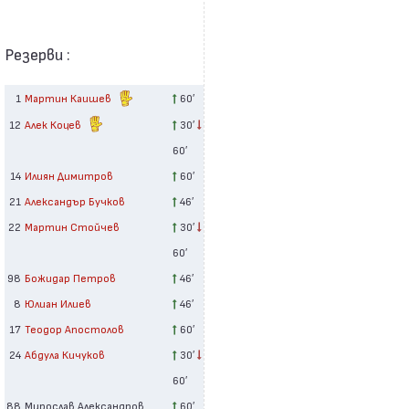
Резерви :
1
Мартин Каишев
60′
12
Алек Коцев
30′
60′
14
Илиян Димитров
60′
21
Александър Бучков
46′
22
Мартин Стойчев
30′
60′
98
Божидар Петров
46′
8
Юлиан Илиев
46′
17
Теодор Апостолов
60′
24
Абдула Кичуков
30′
60′
88
Мирослав Александров
60′