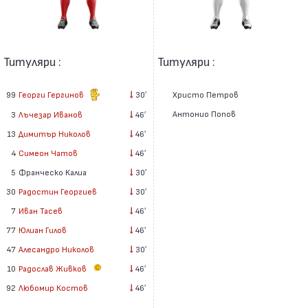
Титуляри :
Титуляри :
99
Георги Гергинов
30′
Христо Петров
Антонио Попов
3
Лъчезар Иванов
46′
13
Димитър Николов
46′
4
Симеон Чатов
46′
5
Франческо Калиа
30′
30
Радостин Георгиев
30′
7
Иван Тасев
46′
77
Юлиан Гилов
46′
47
Алесандро Николов
30′
10
Радослав Живков
46′
92
Любомир Костов
46′