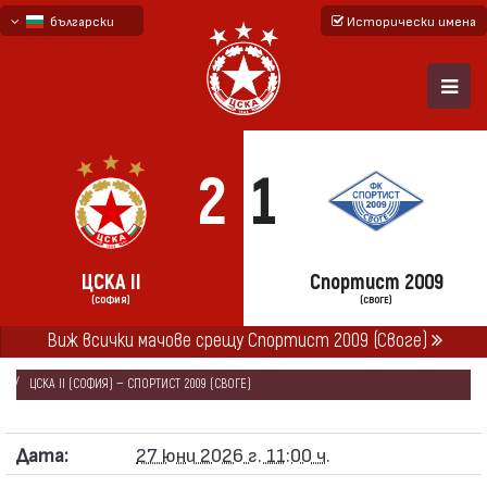
български
Исторически имена
English - beta
русский - бета
2
1
ЦСКА II
Спортист 2009
(СОФИЯ)
(СВОГЕ)
Виж всички мачове срещу Спортист 2009 (Своге)
НАЧАЛО
СЕЗОНИ
2026/27
КОНТРОЛНИ СРЕЩИ 2026/27 - „Б“ ОТБОР
ЦСКА II (СОФИЯ) — СПОРТИСТ 2009 (СВОГЕ)
Дата:
27 юни 2026 г. 11:00 ч.