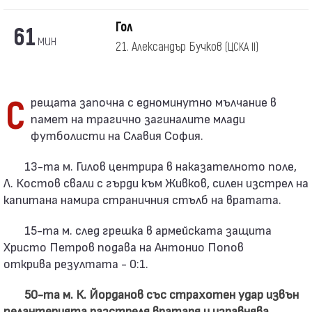
Гол
61
мин
21. Александър Бучков
(ЦСКА II)
Срещата започна с едноминутно мълчание в
памет на трагично загиналите млади
футболисти на Славия София.
13-та м. Гилов центрира в наказателното поле,
Л. Костов свали с гърди към Живков, силен изстрел на
капитана намира страничния стълб на вратата.
15-та м. след грешка в армейската защита
Христо Петров подава на Антонио Попов
открива резултата - 0:1.
50-та м. К. Йорданов със страхотен удар извън
пелантерията разстреля вратаря и изравнява