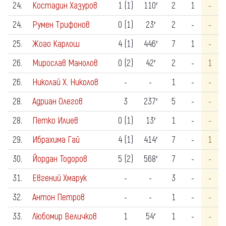
24.
Костадин Хазуров
1 (1)
110′
2
1
-
24.
Румен Трифонов
0 (1)
23′
2
-
-
25.
Жоао Карлош
4 (1)
446′
7
1
-
26.
Мирослав Манолов
0 (2)
42′
2
-
1
26.
Николай Х. Николов
-
-
1
-
-
28.
Адриан Олегов
3
237′
5
-
-
28.
Петко Илиев
0 (1)
13′
1
-
-
29.
Ибрахима Гай
4 (1)
414′
7
-
1
30.
Йордан Тодоров
5 (2)
568′
7
-
-
31.
Евгений Хмарук
-
-
3
-
-
32.
Антон Петров
-
-
1
-
-
33.
Любомир Величков
1
54′
1
-
-