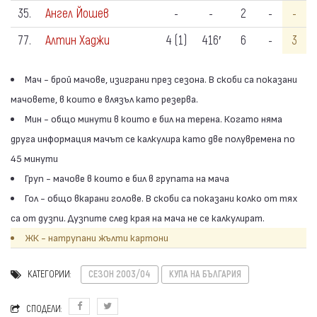
35.
Ангел Йошев
-
-
2
-
-
77.
Алтин Хаджи
4 (1)
416′
6
-
3
Мач - брой мачове, изиграни през сезона. В скоби са показани
мачовете, в които е влязъл като резерва.
Мин - общо минути в които е бил на терена. Когато няма
друга информация мачът се калкулира като две полувремена по
45 минути
Груп - мачове в които е бил в групата на мача
Гол - общо вкарани голове. В скоби са показани колко от тях
са от дузпи. Дузпите след края на мача не се калкулират.
ЖК - натрупани жълти картони
КАТЕГОРИИ:
СЕЗОН 2003/04
КУПА НА БЪЛГАРИЯ
СПОДЕЛИ: