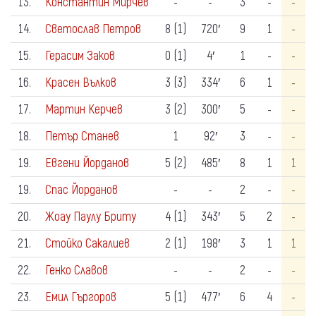
13.
Константин Мирчев
-
-
3
-
-
14.
Светослав Петров
8 (1)
720′
9
1
-
15.
Герасим Заков
0 (1)
4′
1
-
-
16.
Красен Вълков
3 (3)
334′
6
1
-
17.
Мартин Керчев
3 (2)
300′
5
-
-
18.
Петър Станев
1
92′
3
-
-
19.
Евгени Йорданов
5 (2)
485′
8
1
1
19.
Спас Йорданов
-
-
2
-
-
20.
Жоау Паулу Бриту
4 (1)
343′
5
2
-
21.
Стойко Сакалиев
2 (1)
198′
3
1
1
22.
Генко Славов
-
-
2
-
-
23.
Емил Гъргоров
5 (1)
477′
6
4
-