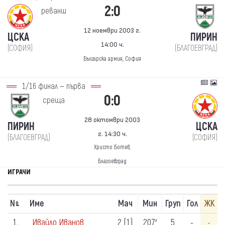
2:0
реванш
12 ноември 2003 г.
ЦСКА
ПИРИН
14:00 ч.
(СОФИЯ)
(БЛАГОЕВГРАД)
Българска армия, София
1/16 финал — първа
0:0
среща
28 октомври 2003
ПИРИН
ЦСКА
г. 14:30 ч.
(БЛАГОЕВГРАД)
(СОФИЯ)
Христо Ботев,
Благоевград
ИГРАЧИ
N
Име
Мач
Мин
Груп
Гол
ЖК
º
1.
Ивайло Иванов
2 (1)
207′
5
-
-