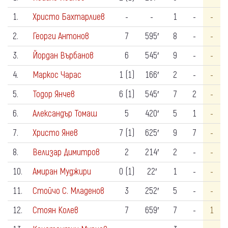
1.
Христо Бахтарлиев
-
-
1
-
-
2.
Георги Антонов
7
595′
8
-
-
3.
Йордан Върбанов
6
545′
9
-
-
4.
Маркос Чарас
1 (1)
166′
2
-
-
5.
Тодор Янчев
6 (1)
545′
7
2
-
6.
Александър Томаш
5
420′
5
1
-
7.
Христо Янев
7 (1)
625′
9
7
-
8.
Велизар Димитров
2
214′
2
-
-
10.
Амиран Муджири
0 (1)
22′
1
-
-
11.
Стойчо С. Младенов
3
252′
5
-
-
12.
Стоян Колев
7
659′
7
-
1