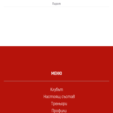
Пирот
МЕНЮ
Клубът
Настоящ състав
Треньори
Профили