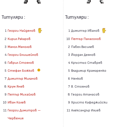
Титуляри :
Титуляри :
1
Георги Найденов
1
Димитър Иванов
2
Кирил Ракаров
10
Петър Панагонов
3
Манол Манолов
2
Павел Василев
4
Георги Енишейнов
3
Йордан Деянов
6
Гаврил Стоянов
4
Кръстьо Ставрев
5
Стефан Божков
5
Владимир Крамаренко
6
Ненков
7
Димитър Миланов
7
В. Стоянов
8
Крум Янев
8
Георги Атанасов
9
Петър Михайлов
9
Христо Кафеджийски
10
Иван Колев
11
Александър Илиев
11
Георги Димитров —
Червения