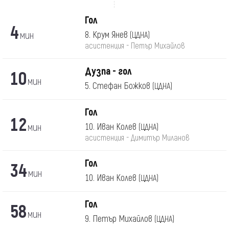
Гол
4
мин
8. Крум Янев
(ЦДНА)
асистенция - Петър Михайлов
Дузпа - гол
10
мин
5. Стефан Божков
(ЦДНА)
Гол
12
мин
10. Иван Колев
(ЦДНА)
асистенция - Димитър Миланов
Гол
34
мин
10. Иван Колев
(ЦДНА)
Гол
58
мин
9. Петър Михайлов
(ЦДНА)