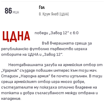
Гол
86
мин
8. Крум Янев
(ЦДНА)
ЦДНА
​ победи „Завод 12“ с 6:0
Във вчерашната среща за
републиканско футболно първенство играха
отборите на ЦДНА и „Завод 12“.
Неотдавнашната загуба на армейския отбор от
„Ударник“ създаде повишен интерес към този мач.
Стадион „Народна армия“ бе почти изпълнен. В тази
среща армейският отбор игра много добре,
състезателите му показаха отлично владеене на
топката и добра съгласуваност между отбрана и
нападение.