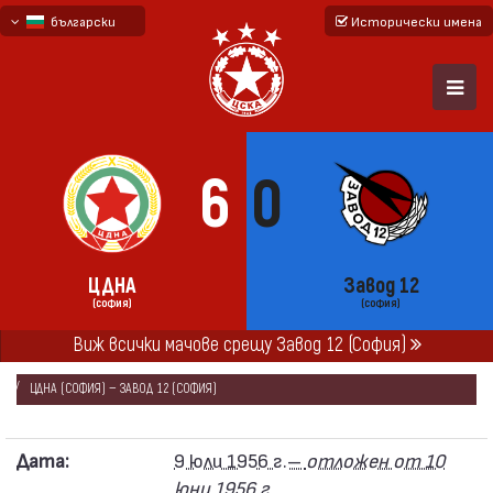
български
Исторически имена
English - beta
русский - бета
6
0
ЦДНА
Завод 12
(СОФИЯ)
(СОФИЯ)
Виж всички мачове срещу Завод 12 (София)
НАЧАЛО
СЕЗОНИ
1956
„А“ РЕПУБЛИКАНСКА ФУТБОЛНА ГРУПА 1956
ЦДНА (СОФИЯ) — ЗАВОД 12 (СОФИЯ)
Дата:
9 юли 1956 г.–
отложен от 10
юни 1956 г.