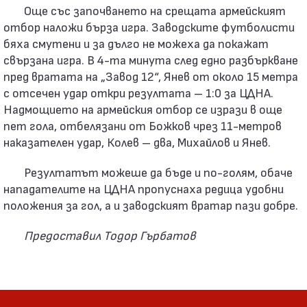
Още със започването на срещата армейският
отбор наложи бърза игра. Заводските футболисти
бяха смутени и за дълго не можеха да покажат
свързана игра. В 4-та минута след едно разбъркване
пред вратата на „Завод 12“, Янев от около 15 метра
с отсечен удар откри резултата – 1:0 за ЦДНА.
Надмощието на армейския отбор се изрази в още
пет гола, отбелязани от Божков чрез 11-метров
наказателен удар, Колев – два, Михайлов и Янев.
Резултатът можеше да бъде и по-голям, обаче
нападателите на ЦДНА пропуснаха редица удобни
положения за гол, а и заводският вратар пази добре.
Предоставил Тодор Гърбатов