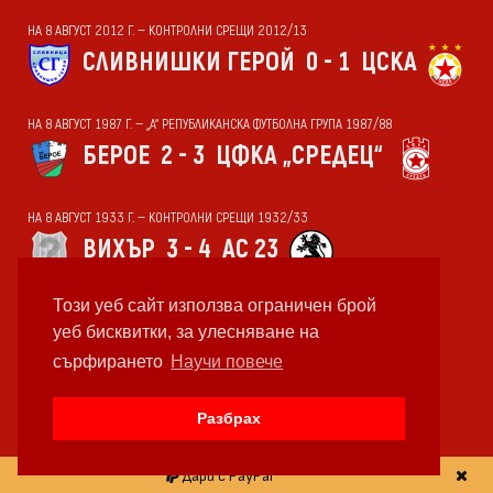
НА 8 АВГУСТ 2012 Г. — КОНТРОЛНИ СРЕЩИ 2012/13
СЛИВНИШКИ ГЕРОЙ
0 - 1
ЦСКА
НА 8 АВГУСТ 1987 Г. — „А“ РЕПУБЛИКАНСКА ФУТБОЛНА ГРУПА 1987/88
БЕРОЕ
2 - 3
ЦФКА „СРЕДЕЦ“
НА 8 АВГУСТ 1933 Г. — КОНТРОЛНИ СРЕЩИ 1932/33
ВИХЪР
3 - 4
АС 23
Този уеб сайт използва ограничен брой
НА 8 АВГУСТ 1984 Г. — КОНТРОЛНИ СРЕЩИ 1984/85
уеб бисквитки, за улесняване на
ЦСКА „СЕПТ. ЗНАМЕ“
3 - 1
сърфирането
Научи повече
РАДНИЧКИ
Разбрах
НА 8 АВГУСТ 1972 Г. — КОНТРОЛНИ СРЕЩИ 1972/73
Дари с PayPal
ЦСКА „СЕПТ. ЗНАМЕ“
2 - 1