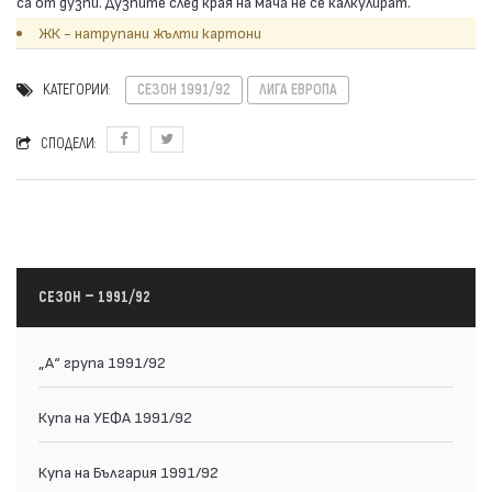
са от дузпи. Дузпите след края на мача не се калкулират.
ЖК - натрупани жълти картони
КАТЕГОРИИ:
СЕЗОН 1991/92
ЛИГА ЕВРОПА
СПОДЕЛИ:
СЕЗОН — 1991/92
„А“ група 1991/92
Купа на УЕФА 1991/92
Купа на България 1991/92