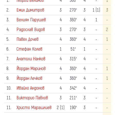
1.
Георги Велинов
4
360′
4
-
1
2.
Емил Димитров
3
270′
3
1 (1)
3
3.
Велиян Парушев
4
360′
4
1
-
4.
Радослав Видов
3
270′
3
-
2
5.
Павел Дочев
4
360′
4
-
1
6.
Стефан Колев
1
51′
1
-
-
7.
Анатоли Нанков
4
315′
4
-
-
8.
Йордан Маринов
4
360′
4
-
1
9.
Йордан Лечков
4
360′
4
-
1
10.
Ивайло Андонов
4
342′
4
-
-
11.
Викторио Павлов
3
211′
3
-
-
11.
Христо Марашлиев
2 (1)
190′
3
-
-