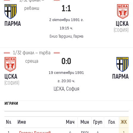
1/32 финал —
1:1
реванш
2 октомври 1991 г.
ПАРМА
ЦСКА
19:15 ч.
(СОФИЯ)
Енио Тардини, Парма
1/32 финал — първа
0:0
среща
19 септември 1991
ЦСКА
ПАРМА
г. 20:30 ч.
(СОФИЯ)
ЦСКА, София
ИГРАЧИ
N
Име
Мач
Мин
Груп
Гол
ЖК
º