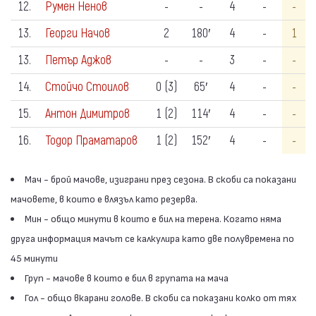
12.
Румен Ненов
-
-
4
-
-
13.
Георги Начов
2
180′
4
-
1
13.
Петър Аджов
-
-
3
-
-
14.
Стойчо Стоилов
0 (3)
65′
4
-
-
15.
Антон Димитров
1 (2)
114′
4
-
-
16.
Тодор Праматаров
1 (2)
152′
4
-
-
Мач - брой мачове, изиграни през сезона. В скоби са показани
мачовете, в които е влязъл като резерва.
Мин - общо минути в които е бил на терена. Когато няма
друга информация мачът се калкулира като две полувремена по
45 минути
Груп - мачове в които е бил в групата на мача
Гол - общо вкарани голове. В скоби са показани колко от тях