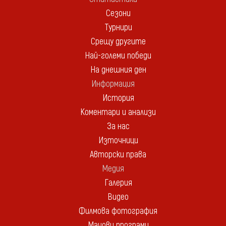
Сезони
Турнири
Срещу другите
Най-големи победи
На днешния ден
Информация
История
Коментари и анализи
За нас
Източници
Авторски права
Медия
Галерия
Видео
Филмова фотография
Мачови програми