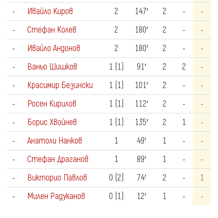
-
Ивайло Киров
2
147′
2
-
-
-
Стефан Колев
2
180′
2
-
-
-
Ивайло Андонов
2
180′
2
-
-
-
Ваньо Шишков
1 (1)
91′
2
2
-
-
Красимир Безински
1 (1)
101′
2
-
-
-
Росен Кирилов
1 (1)
112′
2
-
-
-
Борис Хвойнев
1 (1)
135′
2
1
-
-
Анатоли Нанков
1
49′
1
-
-
-
Стефан Драганов
1
89′
1
-
-
-
Викторио Павлов
0 (2)
74′
2
-
1
-
Милен Радуканов
0 (1)
12′
1
-
-