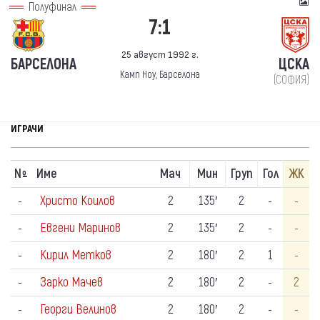
Полуфинал
7:1
25 август 1992 г.
БАРСЕЛОНА
ЦСКА
Камп Ноу, Барселона
(СОФИЯ)
ИГРАЧИ
N
Име
Мач
Мин
Груп
Гол
ЖК
º
-
Христо Коилов
2
135′
2
-
-
-
Евгени Маринов
2
135′
2
-
-
-
Кирил Метков
2
180′
2
1
-
-
Зарко Мачев
2
180′
2
-
2
-
Георги Велинов
2
180′
2
-
-