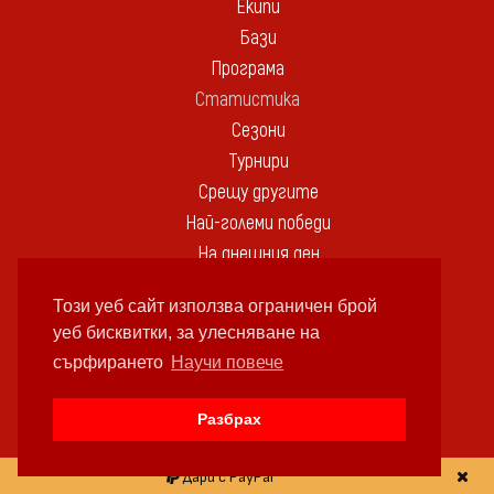
Екипи
Бази
Програма
Статистика
Сезони
Турнири
Срещу другите
Най-големи победи
На днешния ден
Информация
Този уеб сайт използва ограничен брой
История
уеб бисквитки, за улесняване на
Коментари и анализи
сърфирането
Научи повече
За нас
Източници
Разбрах
Авторски права
Медия
Дари с PayPal