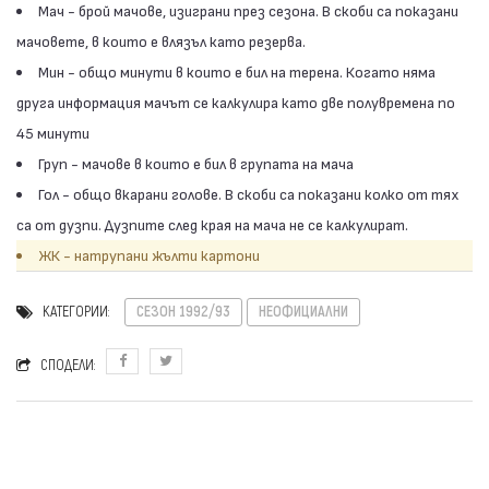
Мач - брой мачове, изиграни през сезона. В скоби са показани
мачовете, в които е влязъл като резерва.
Мин - общо минути в които е бил на терена. Когато няма
друга информация мачът се калкулира като две полувремена по
45 минути
Груп - мачове в които е бил в групата на мача
Гол - общо вкарани голове. В скоби са показани колко от тях
са от дузпи. Дузпите след края на мача не се калкулират.
ЖК - натрупани жълти картони
КАТЕГОРИИ:
СЕЗОН 1992/93
НЕОФИЦИАЛНИ
СПОДЕЛИ: