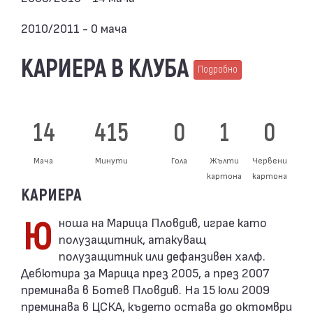
2010/2011 - 0 мача
КАРИЕРА В КЛУБА
Подробно
14
415
0
1
0
Мача
Минути
Гола
Жълти
Червени
картона
картона
КАРИЕРА
Юноша на Марица Пловдив, играе като
полузащитник, атакуващ
полузащитник или дефанзивен халф.
Дебютира за Марица през 2005, а през 2007
преминава в Ботев Пловдив. На 15 юли 2009
преминава в ЦСКА, където остава до октомври