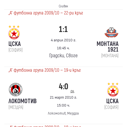
Сливен
„А“ футболна група 2009/10 — 22-ри кръг
1:1
4 април 2010 г.
ЦСКА
МОНТАНА
16:45 ч.
1921
(СОФИЯ)
Градски, Своге
(МОНТАНА)
„А“ футболна група 2009/10 — 19-и кръг
4:0
сл.
21 март 2010 г.
ЛОКОМОТИВ
ЦСКА
15:00 ч.
(МЕЗДРА)
(СОФИЯ)
Локомотив, Мездра