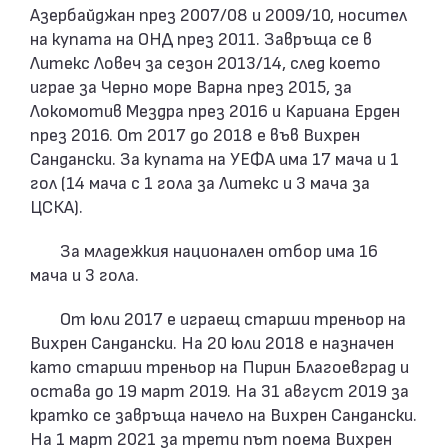
Азербайджан през 2007/08 и 2009/10, носител
на купата на ОНД през 2011. Завръща се в
Литекс Ловеч за сезон 2013/14, след което
играе за Черно море Варна през 2015, за
Локомотив Мездра през 2016 и Кариана Ерден
през 2016. От 2017 до 2018 е във Вихрен
Сандански. За купата на УЕФА има 17 мача и 1
гол (14 мача с 1 гола за Литекс и 3 мача за
ЦСКА).
За младежкия национален отбор има 16
мача и 3 гола.
От юли 2017 е играещ старши треньор на
Вихрен Сандански. На 20 юли 2018 е назначен
като старши треньор на Пирин Благоевград и
остава до 19 март 2019. На 31 август 2019 за
кратко се завръща начело на Вихрен Сандански.
На 1 март 2021 за трети път поема Вихрен