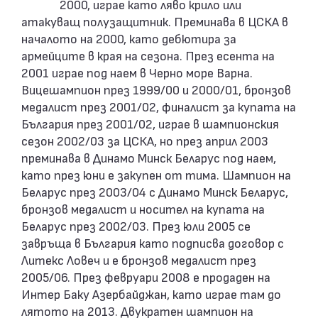
2000, играе като ляво крило или
атакуващ полузащитник. Преминава в ЦСКА в
началото на 2000, като дебютира за
армейците в края на сезона. През есента на
2001 играе под наем в Черно море Варна.
Вицешампион през 1999/00 и 2000/01, бронзов
медалист през 2001/02, финалист за купата на
България през 2001/02, играе в шампионския
сезон 2002/03 за ЦСКА, но през април 2003
преминава в Динамо Минск Беларус под наем,
като през юни е закупен от тима. Шампион на
Беларус през 2003/04 с Динамо Минск Беларус,
бронзов медалист и носител на купата на
Беларус през 2002/03. През юли 2005 се
завръща в България като подписва договор с
Литекс Ловеч и е бронзов медалист през
2005/06. През февруари 2008 е продаден на
Интер Баку Азербайджан, като играе там до
лятото на 2013. Двукратен шампион на