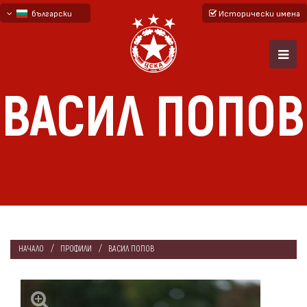
български
Исторически имена
English - beta
русский - бета
ВАСИЛ ПОПОВ
НАЧАЛО
ПРОФИЛИ
ВАСИЛ ПОПОВ