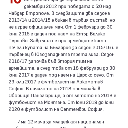
декември 2012 при победата с 5:0 над
Чавдар Етрополе. В следващите два сезона
2013/14 и 2014/15 е викан в първия състав, но
не играе официален мач. От 1 февруари до 30
юни 2015 е даден под наем на Етър Велико
Търново. Завръща се при армейците като
печели купата на България за сезон 2015/16 и е
първенец в Югозападната трета лига. Сезон
2016/17 започва във втория тим на
армейците, а след това от 18 февруари до 30
юни 2017 е даден под наем на Царско село. От
29 юли 2017 е футболист на Локомотив
София. В началото на 2018 преминава в
Оборище Панагюрище, а от лятото на 2018 е
футболист на Монтана. От юни 2019 до юни
2020 е футболист на Септември София.
Има 12 мача за младежкия национален