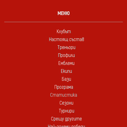
МЕНЮ
Клубът
Настоящ състав
Треньори
Профили
Емблеми
Екипи
Бази
Програма
Статистика
Сезони
Турнири
Срещу другите
Най-големи победи