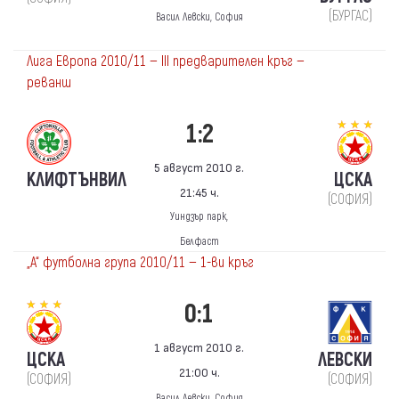
(БУРГАС)
Васил Левски, София
Лига Европа 2010/11 — III предварителен кръг —
реванш
1:2
5 август 2010 г.
КЛИФТЪНВИЛ
ЦСКА
21:45 ч.
(СОФИЯ)
Уиндзър парк,
Белфаст
„А“ футболна група 2010/11 — 1-ви кръг
0:1
1 август 2010 г.
ЦСКА
ЛЕВСКИ
21:00 ч.
(СОФИЯ)
(СОФИЯ)
Васил Левски, София