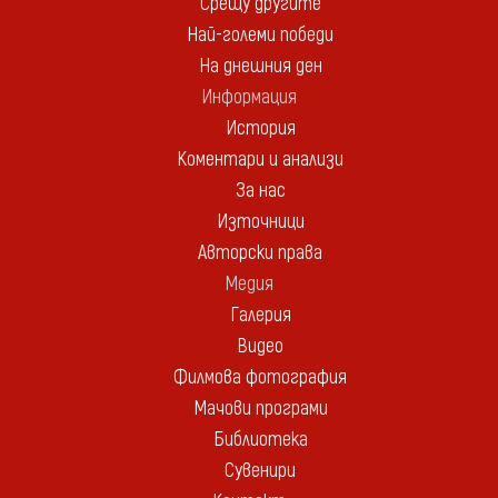
Срещу другите
Най-големи победи
На днешния ден
Информация
История
Коментари и анализи
За нас
Източници
Авторски права
Медия
Галерия
Видео
Филмова фотография
Мачови програми
Библиотека
Сувенири