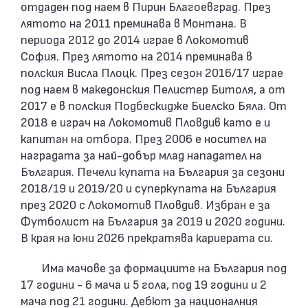
отдаден под наем в Пирин Благоевград. През
лятото на 2011 преминава в Монтана. В
периода 2012 до 2014 играе в Локомотив
София. През лятото на 2014 преминава в
полския Висла Плоцк. През сезон 2016/17 играе
под наем в македонския Пелистер Битоля, а от
2017 е в полския Подбескидже Биелско Бяла. От
2018 е играч на Локомотив Пловдив като е и
капитан на отбора. През 2006 е носител на
наградата за най-добър млад нападател на
България. Печели купата на България за сезони
2018/19 и 2019/20 и суперкупата на България
през 2020 с Локомотив Пловдив. Избран е за
Футболист на България за 2019 и 2020 години.
В края на юни 2026 прекратява кариерата си.
Има мачове за формациите на България под
17 години - 6 мача и 5 гола, под 19 години и 2
мача под 21 години. Дебют за националния