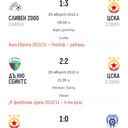
1:3
29 август 2010 г.
СЛИВЕН 2000
ЦСКА
18:00 ч.
(СЛИВЕН)
(СОФИЯ)
Хаджи Димитър,
Сливен
Лига Европа 2010/11 — Плейоф — реванш
2:2
26 август 2010 г.
ДЪ НЮ
ЦСКА
21:35 ч.
СЕЙНТС
(СОФИЯ)
Рейскорс Граунд,
Рексъм
„А“ футболна група 2010/11 — 4-ти кръг
1:0