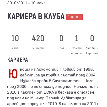
2010/2011 - 10 мача
КАРИЕРА В КЛУБА
Подробно
10
420
0
1
0
Мача
Минути
Гола
Жълти
Червени
картона
картона
КАРИЕРА
Юноша на Локомотив Пловдив от 1998,
дебютира за първия състав през 2004.
Изкарва проби в Саутхамптън и Челси
през 2006, но не стига до подпис. Началото на
2010 е закупен от ЦСКА и веднага е отдаден
под наем на Миньор Перник. Дебютира за
армейците през юли 2010. В началото на 2011 е