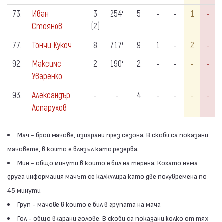
73.
Иван
3
254′
5
-
-
1
-
Стоянов
(2)
77.
Тончи Кукоч
8
717′
9
1
-
2
-
92.
Максимс
2
190′
2
-
-
-
-
Уваренко
93.
Александър
-
-
4
-
-
-
-
Аспарухов
Мач - брой мачове, изиграни през сезона. В скоби са показани
мачовете, в които е влязъл като резерва.
Мин - общо минути в които е бил на терена. Когато няма
друга информация мачът се калкулира като две полувремена по
45 минути
Груп - мачове в които е бил в групата на мача
Гол - общо вкарани голове. В скоби са показани колко от тях