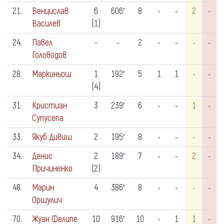
21.
Венцислав
6
606′
8
-
-
2
-
Василев
(1)
24.
Павел
-
-
2
-
-
-
-
Головодов
28.
Маркиньош
1
192′
5
1
1
-
-
(4)
31.
Кристиан
3
239′
6
-
-
1
-
Супусепа
33.
Якуб Дивиш
2
195′
8
-
-
-
-
34.
Денис
2
189′
7
-
-
2
-
Причиненко
(2)
48.
Марин
4
386′
8
-
-
-
-
Оршулич
70.
Жуан Фелипе
10
916′
10
-
1
1
-