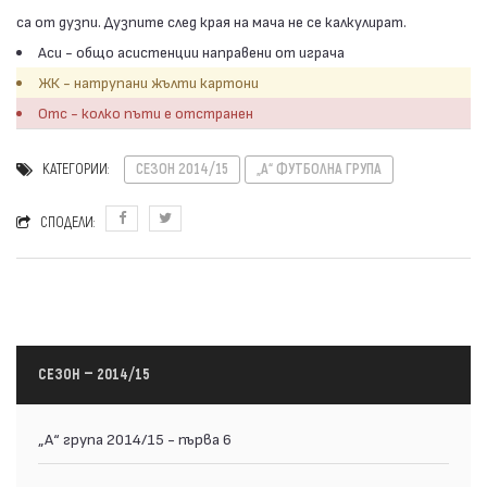
са от дузпи. Дузпите след края на мача не се калкулират.
Аси - общо асистенции направени от играча
ЖК - натрупани жълти картони
Отс - колко пъти е отстранен
КАТЕГОРИИ:
СЕЗОН 2014/15
„А“ ФУТБОЛНА ГРУПА
СПОДЕЛИ:
СЕЗОН — 2014/15
„А“ група 2014/15 - първа 6