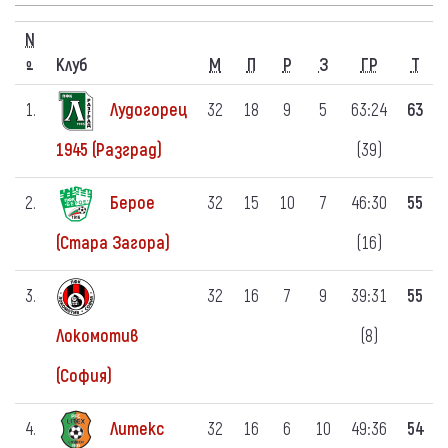
N
Клуб
М
П
Р
З
ГР
Т
º
1.
Лудогорец
32
18
9
5
63:24
63
(39)
1945 (Разград)
2.
Берое
32
15
10
7
46:30
55
(16)
(Стара Загора)
3.
32
16
7
9
39:31
55
(8)
Локомотив
(София)
4.
Литекс
32
16
6
10
49:36
54