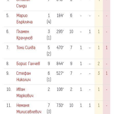
Сънди
5.
Марио
1
184′
6
-
-
-
-
Бъркляча
(4)
6.
Пламен
3
295′
10
-
1
1
-
Крачунов
(1)
7.
Тони Силва
5
470′
7
1
-
1
1
(2)
8.
Борис Галчев
9
844′
9
1
-
2
-
9.
Стефан
6
527′
7
-
-
3
1
Николич
(1)
10.
Иван
2
106′
2
1
-
1
-
Маркович
11.
Неманя
7
730′
10
1
1
1
-
Милисавлевич
(3)