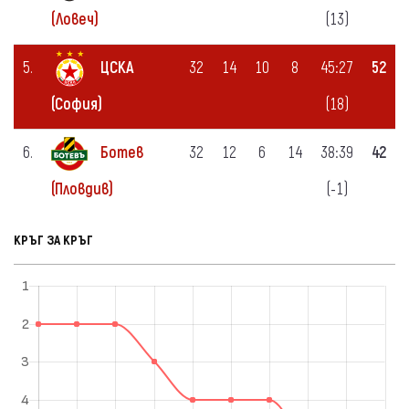
(13)
(Ловеч)
5.
ЦСКА
32
14
10
8
45:27
52
(18)
(София)
6.
Ботев
32
12
6
14
38:39
42
(-1)
(Пловдив)
КРЪГ ЗА КРЪГ