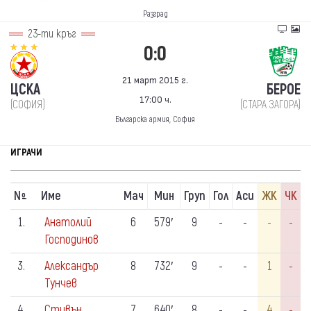
Разград
23-ти кръг
0:0
21 март 2015 г.
ЦСКА
БЕРОЕ
17:00 ч.
(СОФИЯ)
(СТАРА ЗАГОРА)
Българска армия, София
ИГРАЧИ
N
Име
Мач
Мин
Груп
Гол
Аси
ЖК
ЧК
º
1.
Анатолий
6
579′
9
-
-
-
-
Господинов
3.
Александър
8
732′
9
-
-
1
-
Тунчев
4.
Стивън
7
640′
8
-
-
4
-