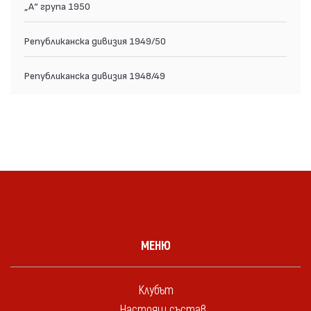
„А“ група 1950
Републиканска дивизия 1949/50
Републиканска дивизия 1948/49
МЕНЮ
Клубът
Настоящ състав