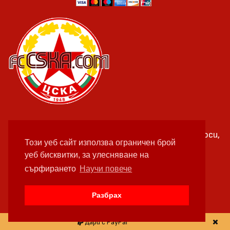
Можете да се свържете с нас ако имате въпроси,
Този уеб сайт използва ограничен брой
предложения или забележки
уеб бисквитки, за улесняване на
facebook.com/fccskacom
сърфирането
Научи повече
КЪМ КОНТАКТНАТА ФОРМА
Разбрах
Дари с PayPal