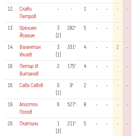
12.
Слави
-
-
1
-
-
-
-
Петров
13.
Орелиен
3
282′
5
-
-
-
-
Йоахим
(2)
14.
Валентин
3
331′
4
-
-
2
-
Илиев
(1)
16.
Петър И.
2
175′
4
-
-
-
-
Витанов
16.
Сава Савов
0
9′
2
-
-
-
-
(1)
19.
Апостол
6
527′
8
-
-
-
-
Попов
20.
Платини
1
211′
5
-
-
-
-
(3)