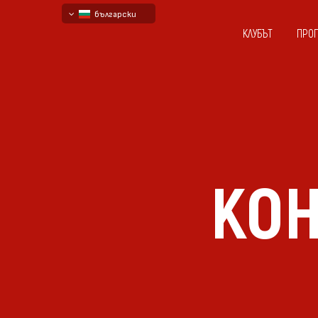
български
КЛУБЪТ
ПРО
English - beta
русский - бета
КОН