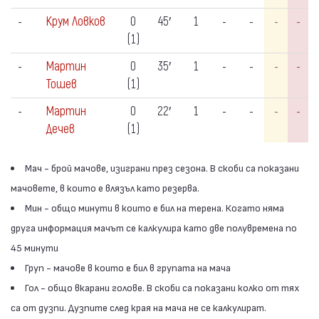
-
Крум Ловков
0
45′
1
-
-
-
-
(1)
-
Мартин
0
35′
1
-
-
-
-
Тошев
(1)
-
Мартин
0
22′
1
-
-
-
-
Дечев
(1)
Мач - брой мачове, изиграни през сезона. В скоби са показани
мачовете, в които е влязъл като резерва.
Мин - общо минути в които е бил на терена. Когато няма
друга информация мачът се калкулира като две полувремена по
45 минути
Груп - мачове в които е бил в групата на мача
Гол - общо вкарани голове. В скоби са показани колко от тях
са от дузпи. Дузпите след края на мача не се калкулират.