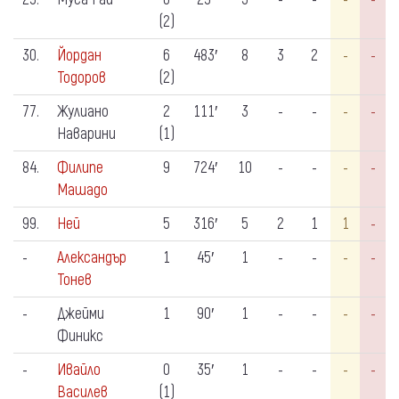
(2)
30.
Йордан
6
483′
8
3
2
-
-
Тодоров
(2)
77.
Жулиано
2
111′
3
-
-
-
-
Наварини
(1)
84.
Филипе
9
724′
10
-
-
-
-
Машадо
99.
Ней
5
316′
5
2
1
1
-
-
Александър
1
45′
1
-
-
-
-
Тонев
-
Джейми
1
90′
1
-
-
-
-
Финикс
-
Ивайло
0
35′
1
-
-
-
-
Василев
(1)