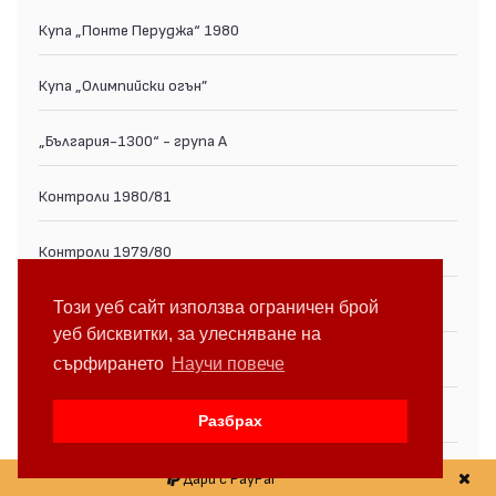
Купа „Понте Перуджа“ 1980
Купа „Олимпийски огън”
„България-1300“ - група А
Контроли 1980/81
Контроли 1979/80
Купа на мира 1979
Този уеб сайт използва ограничен брой
уеб бисквитки, за улесняване на
Турнир на община Лил 1978
сърфирането
Научи повече
Контрoли 1978/79
Разбрах
Купа „Сарагоса“ 1977
Дари с PayPal