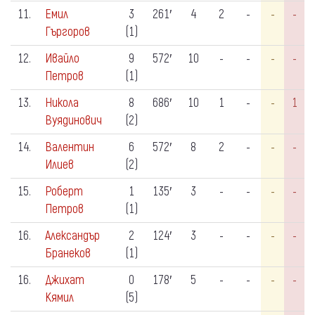
11.
Емил
3
261′
4
2
-
-
-
Гъргоров
(1)
12.
Ивайло
9
572′
10
-
-
-
-
Петров
(1)
13.
Никола
8
686′
10
1
-
-
1
Вуядинович
(2)
14.
Валентин
6
572′
8
2
-
-
-
Илиев
(2)
15.
Роберт
1
135′
3
-
-
-
-
Петров
(1)
16.
Александър
2
124′
3
-
-
-
-
Бранеков
(1)
16.
Джихат
0
178′
5
-
-
-
-
Кямил
(5)