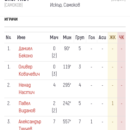
Искър, Самоков
(САМОКОВ)
ИГРАЧИ
N
Име
Мач
Мин
Груп
Гол
Аси
ЖК
ЧК
º
1.
Даниел
0
90′
5
-
-
-
-
Беконо
(2)
1.
Оливер
0
119′
3
-
-
-
-
Ковачевич
(3)
2.
Ненад
4
295′
4
-
-
-
-
Настич
2.
Павел
2
242′
5
-
-
1
-
Виданов
(2)
3.
Александър
7
557′
7
1
-
-
-
Тунчев