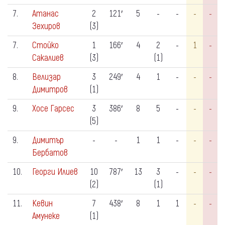
7.
Атанас
2
121′
5
-
-
-
-
Зехиров
(3)
7.
Стойко
1
166′
4
2
-
1
-
Сакалиев
(3)
(1)
8.
Велизар
3
249′
4
1
-
-
-
Димитров
(1)
9.
Хосе Гарсес
3
386′
8
5
-
-
-
(5)
9.
Димитър
-
-
1
1
-
-
-
Бербатов
10.
Георги Илиев
10
787′
13
3
-
-
-
(2)
(1)
11.
Кевин
7
438′
8
1
1
-
-
Амунеке
(1)