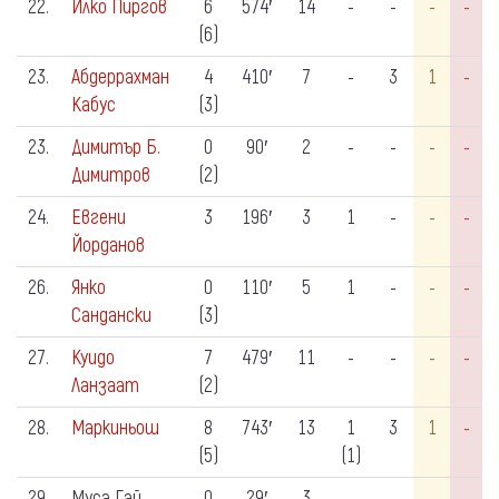
22.
Илко Пиргов
6
574′
14
-
-
-
-
(6)
23.
Абдеррахман
4
410′
7
-
3
1
-
Кабус
(3)
23.
Димитър Б.
0
90′
2
-
-
-
-
Димитров
(2)
24.
Евгени
3
196′
3
1
-
-
-
Йорданов
26.
Янко
0
110′
5
1
-
-
-
Сандански
(3)
27.
Куидо
7
479′
11
-
-
-
-
Ланзаат
(2)
28.
Маркиньош
8
743′
13
1
3
1
-
(5)
(1)
29.
Муса Гай
0
29′
3
-
-
-
-