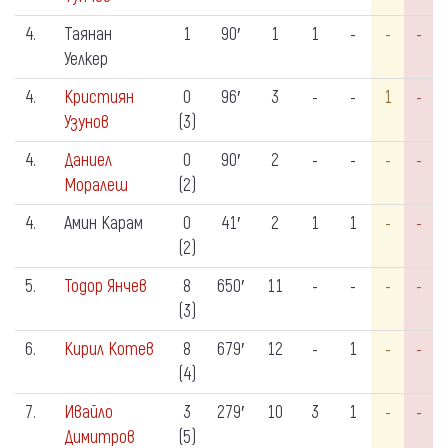
4.
Таянан
1
90′
1
1
-
-
-
Уелкер
4.
Кристиян
0
96′
3
-
-
1
-
Узунов
(3)
4.
Даниел
0
90′
2
-
-
-
-
Моралеш
(2)
4.
Амин Карам
0
41′
2
1
1
-
-
(2)
5.
Тодор Янчев
8
650′
11
-
-
-
-
(3)
6.
Кирил Котев
8
679′
12
-
1
-
-
(4)
7.
Ивайло
3
279′
10
3
1
-
-
Димитров
(5)