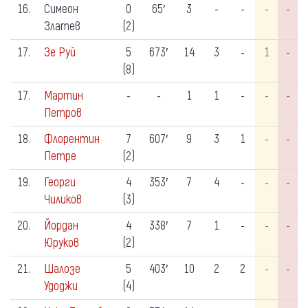
16.
Симеон
0
65′
3
-
-
-
-
Златев
(2)
17.
Зе Руй
5
673′
14
3
-
1
-
(8)
17.
Мартин
-
-
1
1
-
-
-
Петров
18.
Флорентин
7
607′
9
3
1
-
-
Петре
(2)
19.
Георги
4
353′
7
4
-
-
-
Чиликов
(3)
20.
Йордан
4
338′
7
1
-
-
-
Юруков
(2)
21.
Шалозе
5
403′
10
2
2
-
-
Удоджи
(4)